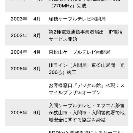
（770MHz）完成
2003年
4月
瑞穂ケーブルテレビ㈱開局
第2種電気通信事業者届出 IP電話
2003年
8月
サービス開始
2004年
4月
東松山ケーブルテレビ㈱開局
HIライン（入間局・東松山局間 光
2006年
8月
300芯）竣工
お客様窓口『デジタル館』≪現：ス
マイルプラザ≫オープン
入間ケーブルテレビ・エフエム茶笛
2008年
9月
が狭山市・入間市・入間警察署で地
域安全に関する協定を締結
KDDI㈱と業務提携によるケーブル