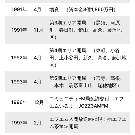
1991年
4月
増資 （資本金3億1,860万円）
第3期エリア開局 （黒須、河原
1991年
11月
町、春日町、鍵山、高倉、藤沢地
区）
第4期エリア開局 （東町、小谷
1992年
4月
田、上小谷田、新久、高倉、藤沢地
区）
第5期エリア開局 （宮寺、高根、
1993年
4月
二本木、駒形富士山、瑞穂地区）
コミュニティFM局免許交付 エフ
1996年
12月
エムいるま JOZZ3AMFM
エフエム入間放送㈱≪現：㈱エフエ
1997年
2月
ム茶笛≫開局