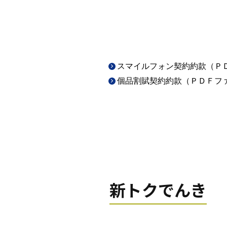
スマイルフォン契約約款（Ｐ
個品割賦契約約款（ＰＤＦフ