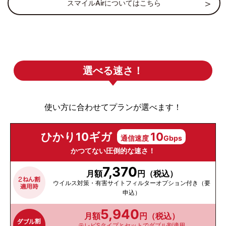
スマイルAirについてはこちら
選べる速さ！
使い方に合わせてプランが選べます！
ひかり10ギガ
10
通信速度
Gbps
かつてない圧倒的な速さ！
7,370
月額
円（税込）
ウイルス対策・有害サイトフィルターオプション付き（要
申込）
5,940
月額
円（税込）
テレビSタイプとセットでダブル割適用