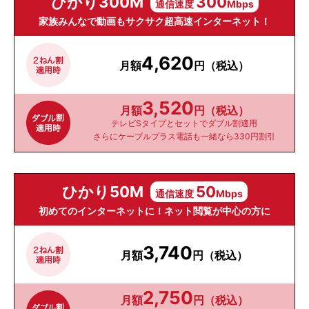
ひかり300M
300
通信速度
Mbps
家族みんなで動画もサクサク超高速インターネット！
4,620
月額
円（税込）
3,520
月額
円（税込）
テレビSタイプとセットでダブル割適用
さらにケーブルプラス電話も一緒なら330円割引
ひかり50M
50
通信速度
Mbps
初めてのインターネットに！ネット閲覧が中心の方に
3,740
月額
円（税込）
2,750
月額
円（税込）