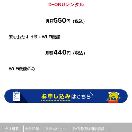
D-ONUレンタル
550
月額
円（税込）
安心おたすけ隊＋Wi-Fi機能
440
月額
円（税込）
Wi-Fi機能のみ
会社概要
会社沿革
社長あいさつ
発信者情報開示請求