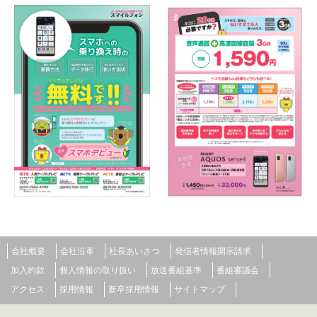
会社概要
会社沿革
社長あいさつ
発信者情報開示請求
加入約款
個人情報の取り扱い
放送番組基準
番組審議会
アクセス
採用情報
新卒採用情報
サイトマップ