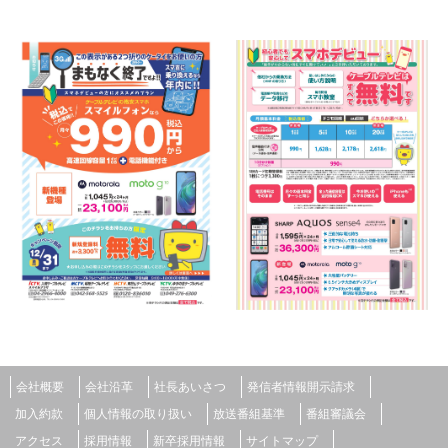
会社概要
会社沿革
社長あいさつ
発信者情報開示請求
加入約款
個人情報の取り扱い
放送番組基準
番組審議会
アクセス
採用情報
新卒採用情報
サイトマップ