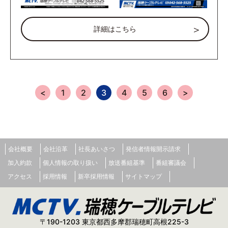
詳細はこちら
<
1
2
3
4
5
6
>
会社概要
会社沿革
社長あいさつ
発信者情報開示請求
加入約款
個人情報の取り扱い
放送番組基準
番組審議会
アクセス
採用情報
新卒採用情報
サイトマップ
〒190-1203 東京都西多摩郡瑞穂町高根225-3