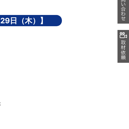
29日（木）】
は