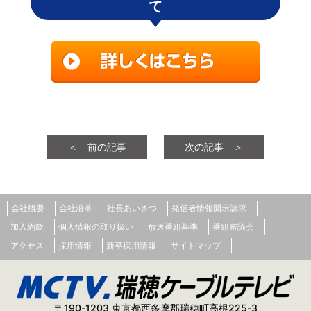
て
＜ 前の記事
次の記事 ＞
会社概要
会社沿革
社長あいさつ
発信者情報開示請求
加入約款
個人情報の取り扱い
放送番組基準
番組審議会
アクセス
採用情報
新卒採用情報
サイトマップ
〒190-1203 東京都西多摩郡瑞穂町高根225-3