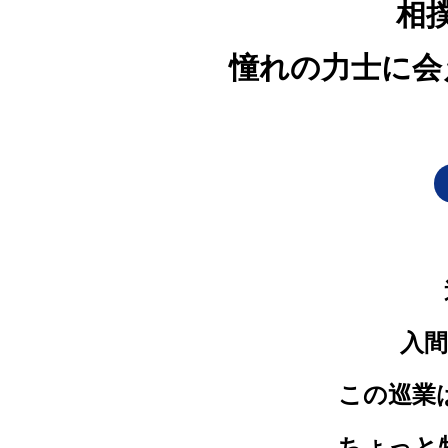
相
憧れの力士に会
入
この巡業
ちょっと