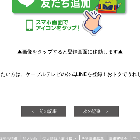
▲画像をタップすると登録画面に移動します▲
たい方は、ケーブルテレビの公式LINEを登録！おトクでうれ
＜ 前の記事
次の記事 ＞
報開示請求
加入約款
個人情報の取り扱い
放送番組基準
番組審議会
アク