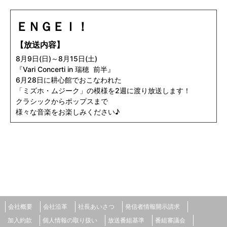
ＥＮＧＥＩ！
【放送内容】
8月9日(日)～8月15日(土)
『Vari Concerti in 瑞穂 前半』
6月28日に耕心館でおこなわれた
「ミズホ・ムジーク」の模様を2週に渡り放送します！
クラシックからポップスまで
様々な音楽をお楽しみください♪
会社概要
会社沿革
社長あいさつ
発信者情報開示請求
加入約款
個人情報の取り扱い
放送番組基準
番組審議会