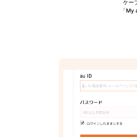
ケー
「My