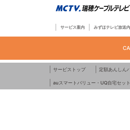
サービス案内
みずほテレビ放送
CA
サービストップ
定額あんしん
auスマートバリュー・UQ自宅セッ