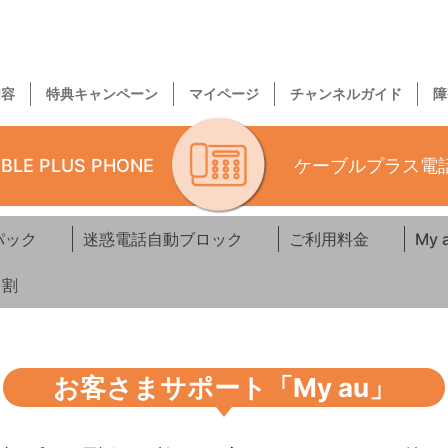
内容
特典キャンペーン
マイページ
チャンネルガイド
障
BLE PLUS PHONE
ケーブルプラス電
パック
迷惑電話自動ブロック
ご利用料金
My 
ト割
お客さまサポート「My au」