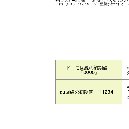
※インストールの際、「通信がフィルタリングや監
これによりフィルタリング・監視が行われるこ
ドコモ回線の初期値
「0000」
au回線の初期値 「1234」