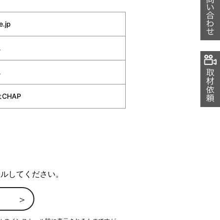
e.jp
し
し
CHAP
ストールしてください。